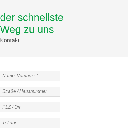
der schnellste
Startseite
Weg zu uns
Kontakt
Aktuelles
Ausgaben
Bagatelle-Finder
Mediadaten & Preise
Kontakt